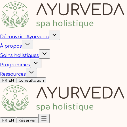
Découvrir l'Ayurveda
À propos
Soins holistiques
Programmes
Ressources
FR
|
EN
Consultation
FR
|
EN
Réserver