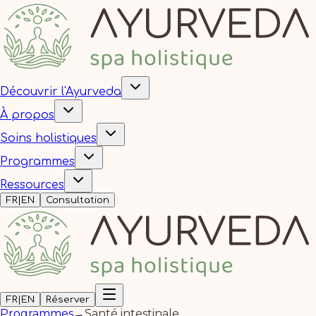
Découvrir l'Ayurveda
À propos
Soins holistiques
Programmes
Ressources
FR
|
EN
Consultation
FR
|
EN
Réserver
Programmes
→
Santé intestinale