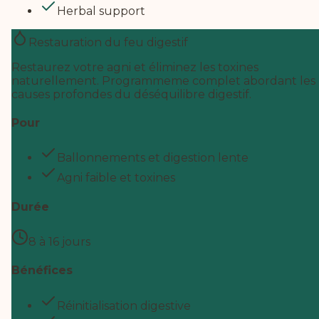
Herbal support
Restauration du feu digestif
Restaurez votre agni et éliminez les toxines
naturellement. Programmeme complet abordant les
causes profondes du déséquilibre digestif.
Pour
Ballonnements et digestion lente
Agni faible et toxines
Durée
8 à 16 jours
Bénéfices
Réinitialisation digestive