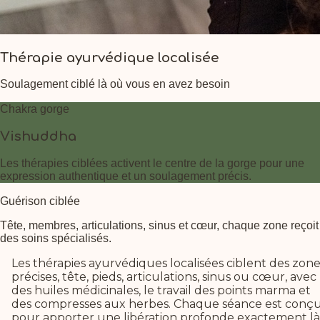
Thérapie ayurvédique localisée
Soulagement ciblé là où vous en avez besoin
Chakra gorge
Vishuddha
Les thérapies ciblées activent le centre de la gorge pour une
expression authentique et un soulagement précis.
Guérison ciblée
Tête, membres, articulations, sinus et cœur, chaque zone reçoit
des soins spécialisés.
Les thérapies ayurvédiques localisées ciblent des zone
précises, tête, pieds, articulations, sinus ou cœur, avec
des huiles médicinales, le travail des points marma et
des compresses aux herbes. Chaque séance est conç
pour apporter une libération profonde exactement là