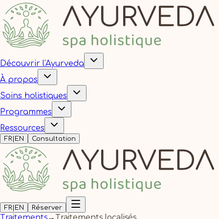
Découvrir l'Ayurveda
À propos
Soins holistiques
Programmes
Ressources
FR
|
EN
Consultation
FR
|
EN
Réserver
Traitements
→
Traitements localisés