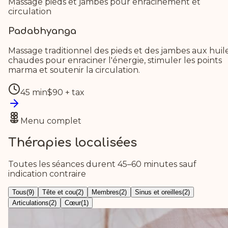
Massage pieds et jambes pour enracinement et
circulation
Padabhyanga
Massage traditionnel des pieds et des jambes aux huil
chaudes pour enraciner l'énergie, stimuler les points
marma et soutenir la circulation.
45 min
$90 + tax
Menu complet
Thérapies localisées
Toutes les séances durent 45–60 minutes sauf
indication contraire
Tous
(
9
)
Tête et cou
(
2
)
Membres
(
2
)
Sinus et oreilles
(
2
)
Articulations
(
2
)
Cœur
(
1
)