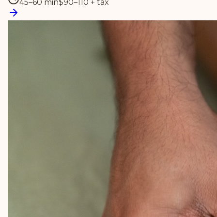
45–60 min
$90–110 + tax