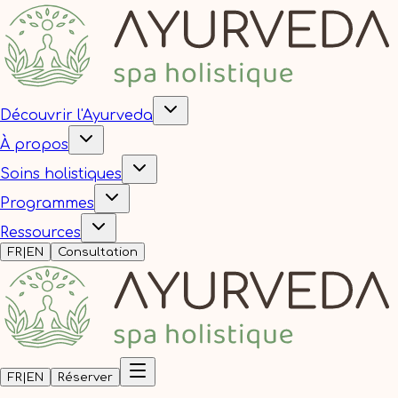
Découvrir l'Ayurveda
À propos
Soins holistiques
Programmes
Ressources
FR
|
EN
Consultation
FR
|
EN
Réserver