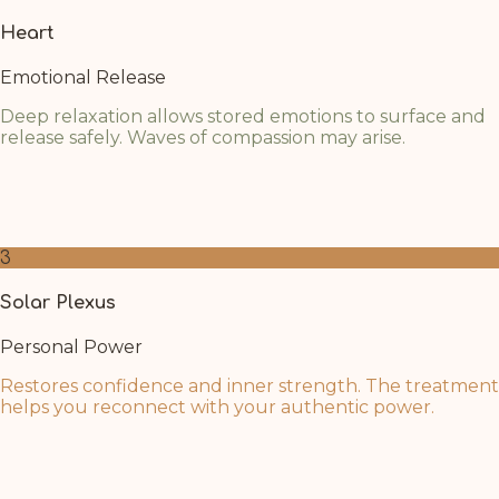
Heart
Emotional Release
Deep relaxation allows stored emotions to surface and
release safely. Waves of compassion may arise.
As mental barriers dissolve, the heart opens naturally.
Breathe into this space and welcome whatever
emotions wish to flow through.
3
Solar Plexus
Personal Power
Restores confidence and inner strength. The treatment
helps you reconnect with your authentic power.
The deep rest of Shirodhara recharges your inner fire.
Trust in your renewed sense of purpose and personal
strength as clarity returns.