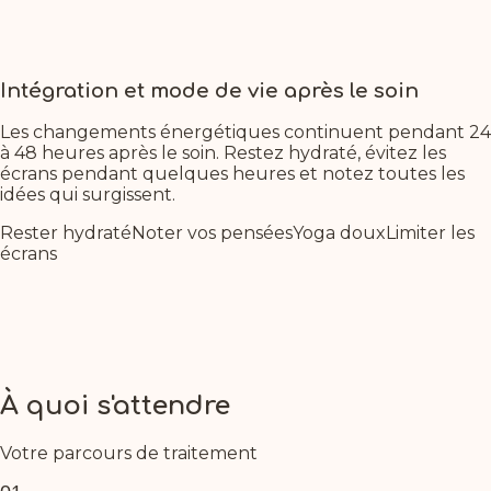
Even as you journey to higher consciousness, you
remain anchored. Feel your connection to the earth
deepening with each breath during treatment.
Intégration et mode de vie après le soin
Les changements énergétiques continuent pendant 24
à 48 heures après le soin. Restez hydraté, évitez les
écrans pendant quelques heures et notez toutes les
idées qui surgissent.
Rester hydraté
Noter vos pensées
Yoga doux
Limiter les
écrans
À quoi s'attendre
Votre parcours de traitement