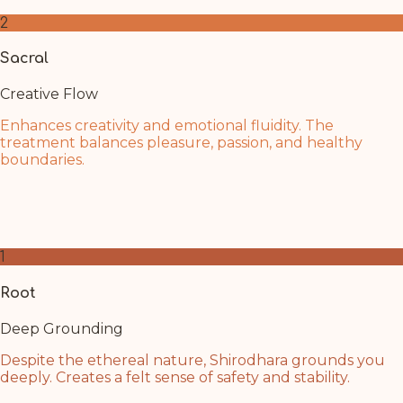
2
Sacral
Creative Flow
Enhances creativity and emotional fluidity. The
treatment balances pleasure, passion, and healthy
boundaries.
Shirodhara's flowing oil mirrors the water element of
this chakra. Allow creative inspiration and emotional
balance to flow naturally within you.
1
Root
Deep Grounding
Despite the ethereal nature, Shirodhara grounds you
deeply. Creates a felt sense of safety and stability.