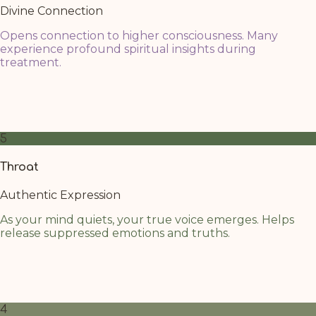
Divine Connection
Opens connection to higher consciousness. Many
experience profound spiritual insights during
treatment.
Next to the third eye, the Crown is activated more easily,
connecting through the paths of the warm oil. Focus
your attention on rising your energy to that area
5
Throat
Authentic Expression
As your mind quiets, your true voice emerges. Helps
release suppressed emotions and truths.
The throat chakra benefits from the calming cascade of
oil above. Allow any unspoken words to surface gently
as your nervous system relaxes.
4