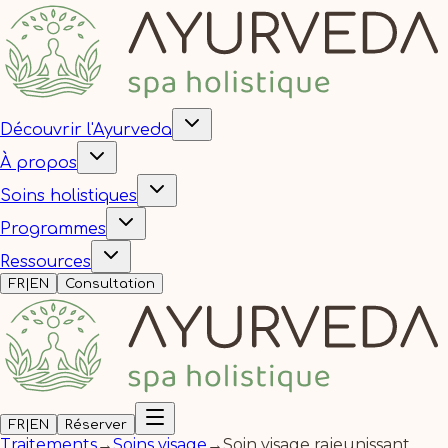
Découvrir l'Ayurveda
À propos
Soins holistiques
Programmes
Ressources
FR
|
EN
Consultation
FR
|
EN
Réserver
Traitements
→
Soins visage
→
Soin visage rajeunissant