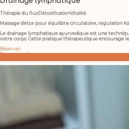
Drainage lymphatique
Thérapie du flux
Détoxification
Vitalité
Massage détox pour équilibre circulatoire, régulation K
Le drainage lymphatique ayurvedique est une technique
votre corps. Cette pratique thérapeutique encourage le fl
Réserver
En savoir plus