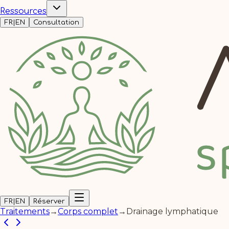
Ressources
FR
|
EN
Consultation
FR
|
EN
Réserver
Traitements
→
Corps complet
→
Drainage lymphatique